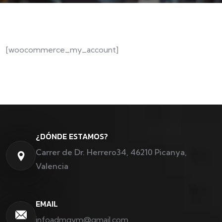
[woocommerce_my_account]
¿DÓNDE ESTAMOS?
Carrer de Dr. Herrero34, 46210 Picanya,
Valencia
EMAIL
infoadmgym@gmail.com