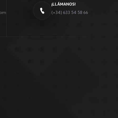
¡LLÁMANOS!
com
(+34) ‪633 54 58 66‬