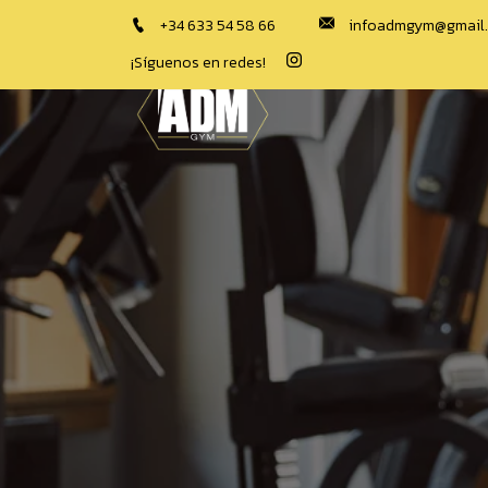
‪+34 633 54 58 66‬
infoadmgym@gmail
¡Síguenos en redes!