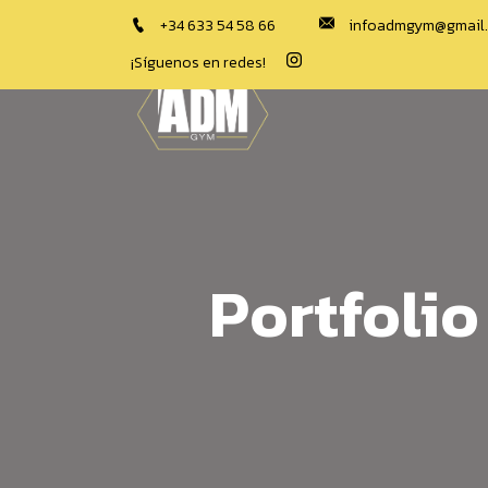
‪+34 633 54 58 66‬
infoadmgym@gmail
¡Síguenos en redes!
Portfoli